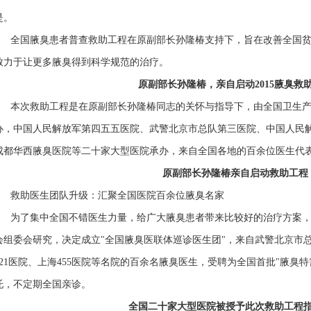
是。
全国腋臭患者普查救助工程在原副部长孙隆椿支持下，旨在改善全国贫困
致力于让更多腋臭得到科学规范的治疗。
原副部长孙隆椿，亲自启动2015腋臭救
本次救助工程是在原副部长孙隆椿同志的关怀与指导下，由全国卫生产
办，中国人民解放军第四五五医院、武警北京市总队第三医院、中国人民解
成都华西腋臭医院等二十家大型医院承办，来自全国各地的百余位医生代
原副部长孙隆椿亲自启动救助工程
救助医生团队升级：汇聚全国医院百余位腋臭名家
为了集中全国不错医生力量，给广大腋臭患者带来比较好的治疗方案，
会组委会研究，决定成立"全国腋臭医联体巡诊医生团"，来自武警北京市
421医院、上海455医院等名院的百余名腋臭医生，受聘为全国首批"腋臭
托，不定期全国亲诊。
全国二十家大型医院被授予此次救助工程