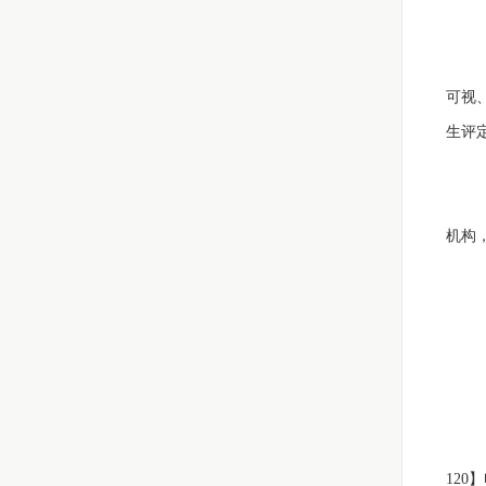
腋
可视
生评
机构
4
救
12