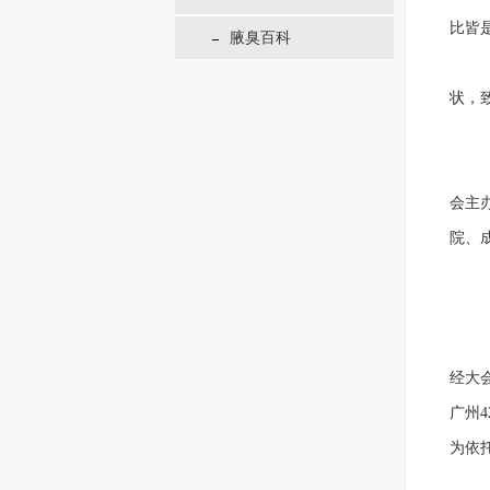
比皆
腋臭百科
状，
会主
院、
经大
广州
为依