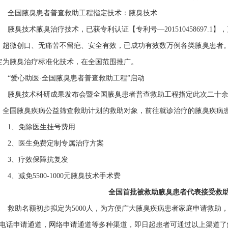
全国腋臭患者普查救助工程指定技术：腋臭技术
臭技术腋臭治疗技术，已获专利认证【专利号—201510458697.1
、超微创口、无痛苦不留疤、安全有效，已成功有效数万例各类腋臭患者
定为腋臭治疗标准化技术，在全国范围推广。
“爱心助医·全国腋臭患者普查救助工程”启动
腋臭技术科研成果发布会暨全国腋臭患者普查救助工程指定此次二十余
，全国腋臭疾病公益筛查救助计划的救助对象，前往就诊治疗的腋臭疾病
1、免除医生挂号费用
2、医生免费定制专属治疗方案
3、疗效保障抗复发
、减免5500-1000元腋臭技术手术费
全国首批被救助腋臭患者代表接受救
助名额初步拟定为5000人，为方便广大腋臭疾病患者家庭申请救助，本救助
0】电话申请通道，网络申请通道等多种渠道，即日起患者可通过以上渠道